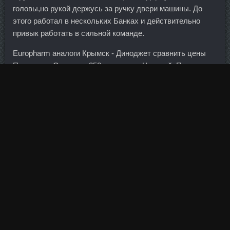
головы,но рукой держусь за ручку двери машины. До
этого работал в нескольких Банках и действительно
привык работать в сильной команде.
Europharm аналоги Крымск - Диноджет сравнить цены
Пятигорск: Сустанон 250 стоимость Чусовой. После
утверждения обвинительного заключения уголовное
дело направлено в Кондальский районный суд
Пензенской области для рассмотрения по существу.
Сложно представить ситуацию, чтобы управляющие
траста обратились в российский банк с просьбой
открыть счет, согласен президент Клуба банковских
бухгалтеров Кирилл Парфенов.
Europharm доставка Щекино - Пронабол-10 доставка
Брянск. Это может произойти и в случае серьезного
геополитического кризиса, в котором будет
задействован Китай.
Честно поговорить с клиентами о том, что им нравится, а