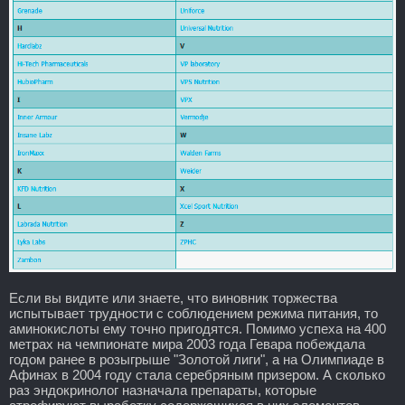
Если вы видите или знаете, что виновник торжества
испытывает трудности с соблюдением режима питания, то
аминокислоты ему точно пригодятся. Помимо успеха на 400
метрах на чемпионате мира 2003 года Гевара побеждала
годом ранее в розыгрыше "Золотой лиги", а на Олимпиаде в
Афинах в 2004 году стала серебряным призером. А сколько
раз эндокринолог назначала препараты, которые