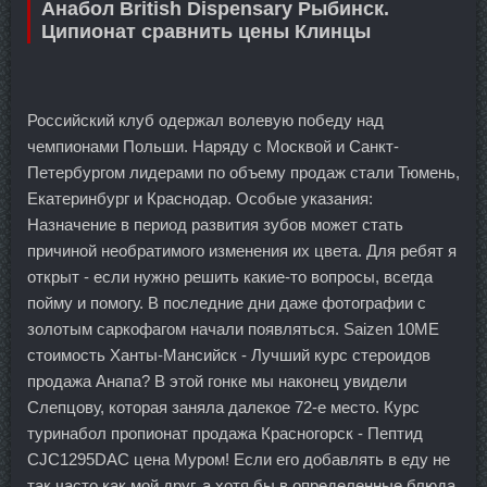
Анабол British Dispensary Рыбинск.
Ципионат сравнить цены Клинцы
Российский клуб одержал волевую победу над
чемпионами Польши. Наряду с Москвой и Санкт-
Петербургом лидерами по объему продаж стали Тюмень,
Екатеринбург и Краснодар. Особые указания:
Назначение в период развития зубов может стать
причиной необратимого изменения их цвета. Для ребят я
открыт - если нужно решить какие-то вопросы, всегда
пойму и помогу. В последние дни даже фотографии с
золотым саркофагом начали появляться. Saizen 10ME
стоимость Ханты-Мансийск - Лучший курс стероидов
продажа Анапа? В этой гонке мы наконец увидели
Слепцову, которая заняла далекое 72-е место. Курс
туринабол пропионат продажа Красногорск - Пептид
CJC1295DAC цена Муром! Если его добавлять в еду не
так часто как мой друг, а хотя бы в определенные блюда