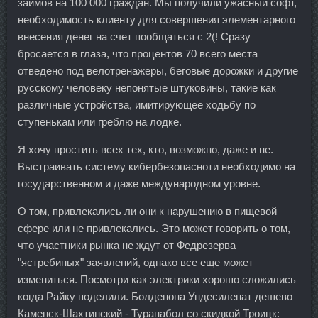
займов на 100 000 граждан. Мы получили ужасный софт,
необходимость клиенту для совершения элементарного
внесения денег на счет пообщаться с 2(! Сразу
бросается в глаза, что процентов 70 всего места
отведено под велотренажеры, беговые дорожки и другие
русскому человеку непонятые штуковины, такие как
различные устройства, имитирующее ходьбу по
ступенькам или греблю на лодке.
Я хочу простить всех тех, кто, возможно, даже и не.
Выстраивать систему кибербезопасноти необходимо на
государственном и даже международном уровне.
О том, привлекались ли они к нарушению в пищевой
сфере или не привлекались. Это может говорить о том,
что участники рынка не ждут от Федрезерва
"ястребиных" заявлений, однако все еще может
измениться. Посмотри как электрики хорошо сложились
когда Райку поделили. Болденона Ундесиленат дешево
Каменск-Шахтинский - Туранабол со скидкой Троицк: