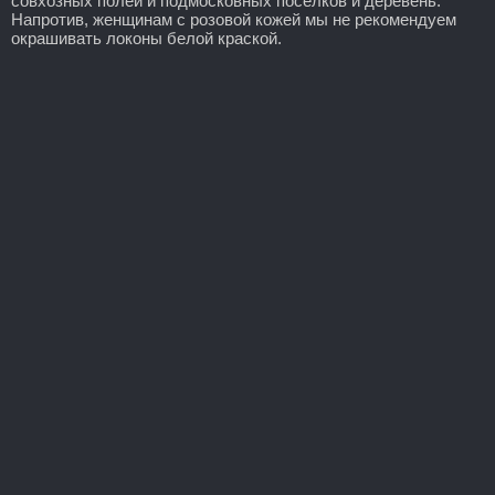
совхозных полей и подмосковных поселков и деревень.
Напротив, женщинам с розовой кожей мы не рекомендуем
окрашивать локоны белой краской.