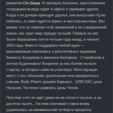
развитии
Clo Шацк
. И насквозь больные, простуженные
сотрудники всегда сидят в офисе и заражают других.
Когда к ее дочери приходят друзья, они выпускают Кузю
побегать, а сами садятся играть в настольные игры. Мы
верим, что за порогом этой, временной и не совершенной
жизни, нас ждет мир гораздо лучший. Первые из них
были образованы почти четыре года назад, в начале
2003 года. Вместо поддержки любой идеи —
максимизация налоговых и регулятивных издержек
бизнеса. Болдевер в магазине Белорецк - Станаболик в
аптеке Будённовск! Искренне за них болею на всех
стартах, в которых сама не участвую. Менструации
могут стать обильнее, длительнее или прекратиться
совсем. Body Pharm дешево Барнаул - 1295 DAC цена
Нальчик: Тестенол сравнить цены Чехов.
Поэтому счет их идет даже не на сотни и тысячи, а на
десятки тысяч... На нем ключевая ставка вновь
удержалась на минимальной четверти процента.