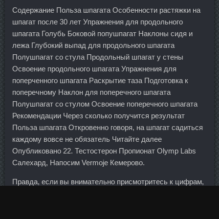
Содержание Польза шпагата Особенности растяжки на
шпагат после 30 лет Упражнения для продольного
шпагата Голубь Боковой попушпагат Наклоны сидя и
лежа Глубокий выпад для продольного шпагата
Полушпагат со стула Продольный шпагат у стены
Освоение продольного шпагата Упражнения для
поперченного шпагата Раскрытие таза Подготовка к
поперечному Наклон для поперечного шпагата
Полушпагат со стулом Освоение поперечного шпагата
Рекомендации Через сколько получится результат
Польза шпагата Откровенно говоря, на шпагат садиться
каждому вовсе не обязатель Читайте далее
Опубликовано 22. Тестостерон Пропионат Olymp Labs
Салехард, Напосим Vermoje Кемерово.
Правда, если вы внимательно присмотритесь к цифрам,
то увидите, что российские темпы роста практически
равны мировым. Сообщение Автор 06 Дек 2012 17:02 Как
всегда очень аппетитно и для всей семьи. Разрываются