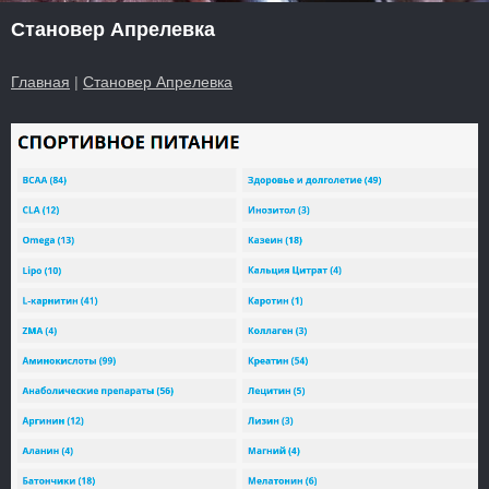
Становер Апрелевка
Главная
|
Становер Апрелевка