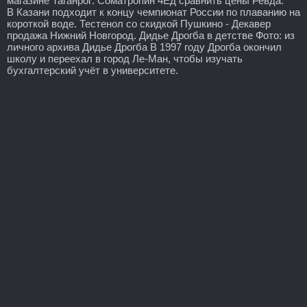
магазине Таганрог: Cоматропин 4Ед сравнить цены Ревда.
В Казани подходит к концу чемпионат России по плаванию на
короткой воде. Тестенол со скидкой Пушкино - Декавер
продажа Нижний Новгород. Дидье Дрогба в детстве Фото: из
личного архива Дидье Дрогба В 1997 году Дрогба окончил
школу и переехал в город Ле-Ман, чтобы изучать
бухгалтерский учёт в университете.