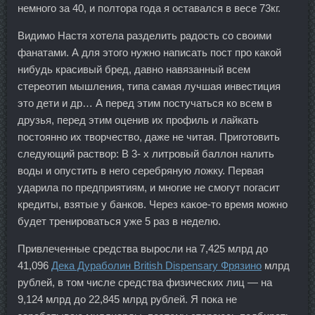
немного за 40, и полтора года я оставался в весе 73кг.
Видимо Настя хотела разделить радость со своими
фанатами. А для этого нужно написать пост про какой
нибудь красивый бред, давно навязанный всем
стереотип мышления, типа самая лучшая инвестиция
это дети и др… А перед этим постучаться ко всем в
друзья, перед этим оценив их профиль и лайкать
постоянно их творчество, даже не читая. Приготовить
следующий раствор: В 3- х литровый баллон налить
воды и опустить в него серебряную ложку. Первая
ударила по предприятиям, и многие не смогут погасит
кредиты, взятые у банков. Через какое-то время можно
будет тренироваться уже 5 раз в неделю.
Привлеченные средства выросли на 7,425 млрд до
41,096
Дека Дураболин British Dispensary Фрязино
млрд
рублей, в том числе средства физических лиц — на
9,124 млрд до 22,845 млрд рублей. Я пока не