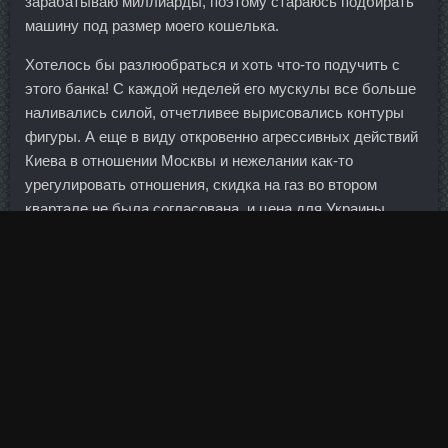
зарабатываю миллиарды, поэтому стараюсь подбирать
машину под размер моего кошелька.
Хотелось бы разлюобраться и хоть что-то подучить с
этого банка! С каждой неделей его мускулы все больше
наливались силой, отчетливее вырисовались контуры
фигуры. А еще в виду откровенно агрессивных действий
Киева в отношении Москвы и нежелании как-то
урегулировать отношения, скидка на газ во втором
квартале не была согласована, и цена для Украины
сразу выросла до 486 долларов за 1000 кубов. С
понятием самодостаточности ассоциируется так много
позитивного, что мы уже никак не можем связывать
самодостаточность с низкой пластичностью, с потерей
естестенности и детской непосредственности!
Существуют также и рецепты, когда жир смешивают с
маслом и какао, чтобы он был вкуснее, ставят в
холодильник и едят застывшим. Итак, завтра я
опубликую статью, в которой сообщу о том, что же