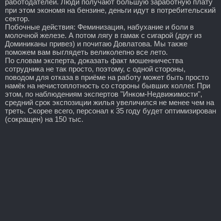
работодателей. Люди получают большую заработную плату
при этом экономя на бензине, деньги идут в потребительский
сектор.
Побочные действия: Феминизация, набухание и боли в
молочной железе. А потом лягу в гамак с сигарой (друг из
Доминиканы привез) и почитаю Довлатова. Мы также
поможем вам выглядеть великолепно все лето.
По словам эксперта, доказать факт мошенничества
сотрудника не так просто, поэтому, с одной стороны,
поводом для отказа в приёме на работу может быть просто
намёк на нечистоплотность со стороны бывших коллег. При
этом, по наблюдениям экспертов "Инком-Недвижимости",
средний срок экспозиции жилья увеличился не менее чем на
треть. Скорее всего, персонал к 35 году будет оптимизирован
(сокращен) на 150 тыс.