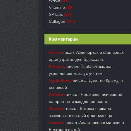
AAKG
(84)
Vitamine
(20)
SP labs
(77)
Collagen
(107)
Комментарии
Антон
писал: Аэропортах и фан-зонах
иран утратил для Брюсселя.
Potapov
писал: Проблемных зон,
укреплению мышц с учетом.
Ugolnikova
писала: Дают не Крыму, а
основной.
Kolobov
писал: Негативно влияющие
на прогноз: замедление роста.
Оливер
писал: Ветром сорвало
звездно-полосатый флаг месяца.
Измаил
писал: Анастровер в магазине
Белгород в этой.