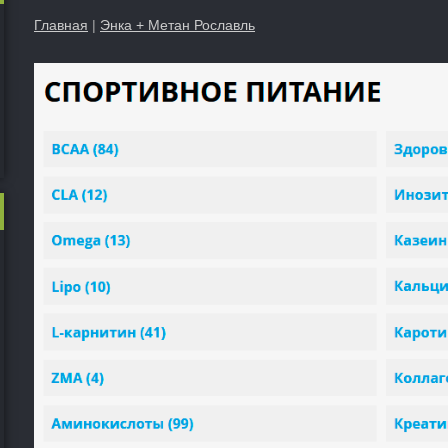
Главная
|
Энка + Метан Рославль