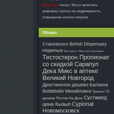
Воронов
писал: Могут включить
реформу налога на недвижимость,
повышение налога покупке.
Облако
Станозолол Brirish Dispensary
Норильск
Мастерон + Винстрол Балаково
Тестостерон Пропионат
со скидкой Сарапул
Дека Микс в аптеке
Великий Новгород
Дростанолон дешево Балахна
Boldebolin Михайловск
Тренол 75
Сустамед
дешево Ростов-На-Дону
Cypionat
цена Кызыл
Новомосковск