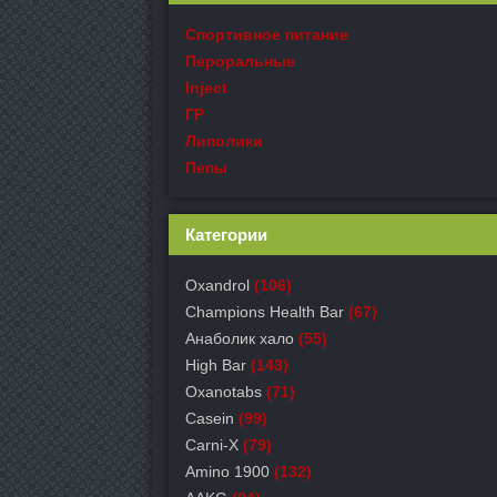
Спортивное питание
Пероральные
Inject
ГР
Липолики
Пепы
Категории
Oxandrol
(106)
Champions Health Bar
(67)
Анаболик хало
(55)
High Bar
(143)
Oxanotabs
(71)
Casein
(99)
Carni-X
(79)
Amino 1900
(132)