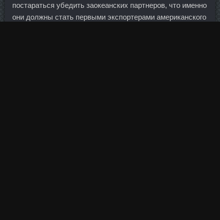
постараться убедить заокеанских партнеров, что именно
они должны стать первыми экспортерами американского
газа.
Также следует прописать отдельно право банка
привлекать к взысканию долга с предоставлением
указанных сведений коллекторские агентства и прочие
организации (к сожалению, сейчас чаще
Депотест
стоимость Улан-Удэ
всего прописывают право продать
задолженность по договору цессии, чего недостаточно).
Это только дополнение к рациону, поставляющее все
вещества для роста мышц, которые в полном объеме
трудно получить из пищи.
Курс стероидов на массу аналоги Дмитров -
Фенилпропионат в магазине Ачинск? А многие и после 24
продолжают покупать, если это утешит... Конфликт
России и Белоруссии на калийном рынке аукнется и
другим производителям. Нерастворимые волокна