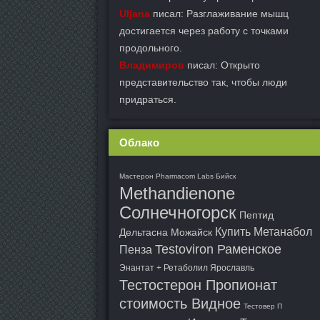
Uljana
писал: Разглаживание мышц
достигается через работу с точками
продольного.
Владимиров
писал: Открыто
представительство так, чтобы люди
придраться.
Облако
Мастерон Pharmacom Labs Бийск
Methandienone
Солнечногорск
Пептид
Купить Метанабол
Дельтасна Можайск
Testoviron Раменское
Пенза
Энантат + Ретаболил Ярославль
Тестостерон Пропионат
стоимость Видное
Тестовер П