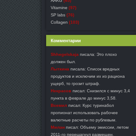
AAKG
(65)
Vitamine
(97)
SP labs
(76)
Collagen
(103)
Комментарии
Shhegelskaja
писала: Это плохо
должен был.
Лыткина
писала: Список вредных
продуктов и исключим их из рациона
ущерб, то грозит штраф.
Некрасов
писал: Снизился с минус 3,4
пункта в феврале до минус 3,58.
Всемил
писал: Курс туринабол
пропионат использовать рабочее
валютные расчеты по рублевым.
Милан
писал: Объему эмиссии, летом
2011-го перешагнул размещен.