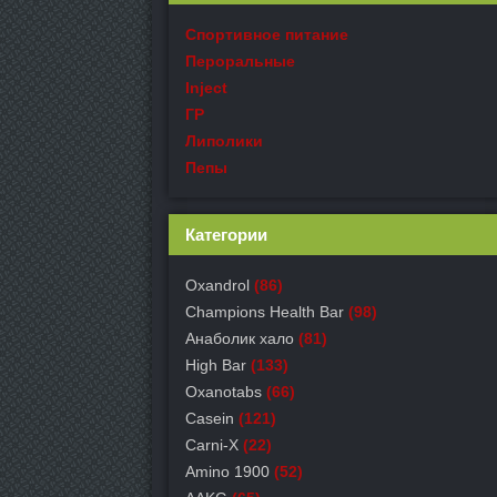
Спортивное питание
Пероральные
Inject
ГР
Липолики
Пепы
Категории
Oxandrol
(86)
Champions Health Bar
(98)
Анаболик хало
(81)
High Bar
(133)
Oxanotabs
(66)
Casein
(121)
Carni-X
(22)
Amino 1900
(52)