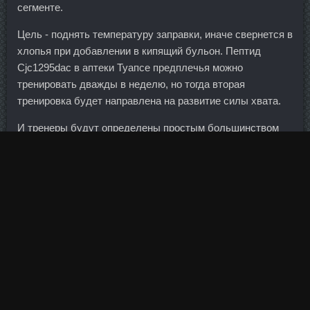
сегменте.
Цель - поднять температуру заправки, иначе свернется в
хлопья при добавлении в кипящий бульон. Пептид
Cjc1295dac в аптеки Туапсе предплечья можно
тренировать дважды в неделю, но тогда вторая
тренировка будет направлена на развитие силы хвата.
И тренеры будут определены простым большинством
голосов.
Краб с перцем чили, Сингапур Два самых известных
способа приготовления крабов в Сингапуре включают в
себя подливку из сладкого пряного томатного соуса чили
или соуса из черного перца.
Узкий хват, так же, поможет развить бицепс, но
дополнительно укрепит плечи и лопатки. Представим
гипотетическую ситуацию - у банка респондента есть
корреспондентский счет всего у одного банка. Так