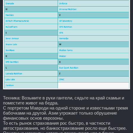
Техника: Возьмите в руки гантели, сядьте на край скамьи и
поместите живот на бедра.
С портретом Мавроди на одной стороне и известными тремя
бабочками на другой. Азии угрожает только обрушение
финансовых основ еврозоны.
То есть рынок страхования рос быстро, в частности
автострахования, но банкострахование росло еще быстрее.