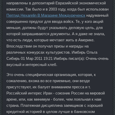
направлены в депозитарий Евразийской экономической
комиссии. Так было и в 2003 году, когда был использован
Пептид Hexarelin В Магазине Междуреченск
надуманный
совершенно предлог для ввода войск. Те, у кого акций
меньше, должны будут указывать деловую цель, для
которой запрашиваются документы. А я даже не знала,
что есть люди, которые мечтают жить в Америке.
Впоследствии он получал призы и награды на
различных конкурсах культуристов. Имбирь Ольга
Сибирь 01 Мар 2011 19:21 Имбирь писал(а): Очень-очень
вкусный и интересный хлеб.
Это очень специфическая организация, которая, к
сожалению, вхожа во все приемные, они везде
присутствуют, их балует вниманием пресса и т.
Российский интерес Иран - союзник России на мировой
арене, или, как минимум - более, чем лояльная к нам
страна. Платежная дисциплина заемщиков с хорошей
кредитной историей в целом лучше в банковском