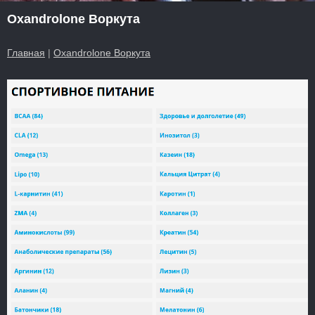
Oxandrolone Воркута
Главная
|
Oxandrolone Воркута