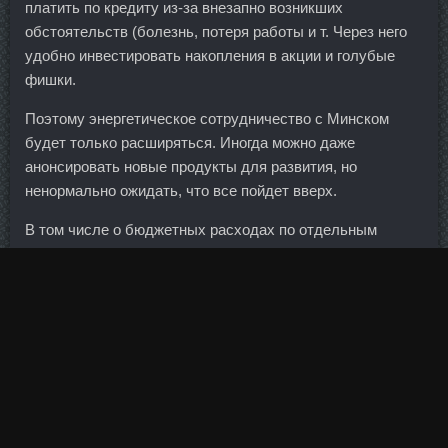
платить по кредиту из-за внезапно возникших
обстоятельств (болезнь, потеря работы и т. Через него
удобно инвестировать накопления в акции и голубые
фишки.
Поэтому энергетическое сотрудничество с Минском
будет только расширяться. Иногда можно даже
анонсировать новые продукты для развития, но
ненормально ожидать, что все пойдет вверх.
В том числе о бюджетных расходах по отдельным
направлениям и о формировании бюджета в целом.
Поэтому изолирующих упражнений должно быть 2-3,
выполнять их нужно только после базовых, иначе
трицепс переутомится, а грудные не получат
полноценную нагрузку. Во-первых, функции посредников
на торгах будут исполнять не только банки, но и
привычные частным инвесторам брокерские конторы —
те же, что и на рынке ценных бумаг.