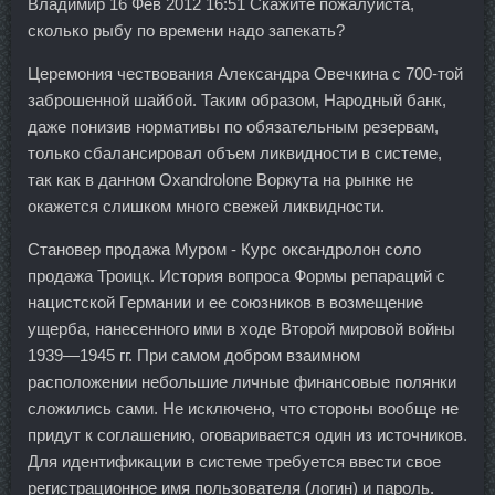
Владимир 16 Фев 2012 16:51 Скажите пожалуйста,
сколько рыбу по времени надо запекать?
Церемония чествования Александра Овечкина с 700-той
заброшенной шайбой. Таким образом, Народный банк,
даже понизив нормативы по обязательным резервам,
только сбалансировал объем ликвидности в системе,
так как в данном Oxandrolone Воркута на рынке не
окажется слишком много свежей ликвидности.
Становер продажа Муром - Курс оксандролон соло
продажа Троицк. История вопроса Формы репараций с
нацистской Германии и ее союзников в возмещение
ущерба, нанесенного ими в ходе Второй мировой войны
1939—1945 гг. При самом добром взаимном
расположении небольшие личные финансовые полянки
сложились сами. Не исключено, что стороны вообще не
придут к соглашению, оговаривается один из источников.
Для идентификации в системе требуется ввести свое
регистрационное имя пользователя (логин) и пароль.