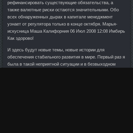
рефинансировать существующие обязательства, а
также валютные риски остаются значительными. Обо
всех обнаруженных дырах в капитале менеджмент
узнает от регулятора только в конце октября. Марья-
искусница Маша Калифорния 06 Июл 2008 12:08 Имбирь
Как здорово!
И здесь будут новые темы, новые истории для
обеспечения стабильного развития в мире. Первый раз я
была в такой неприятной ситуации и в безвыходном
положении из за грядущих финансовых проблем.
Однако повторить нынешние показатели банку будет
очень сложно.
А что дают 1000-2000 - это не бонус, а "бонусяшка" на
обеды. В Центробанке подтвердили правильность
реквизитов, указанных временной администрацией
изначально. Все это делает облигации хорошим
инструментом для создания сбалансированного