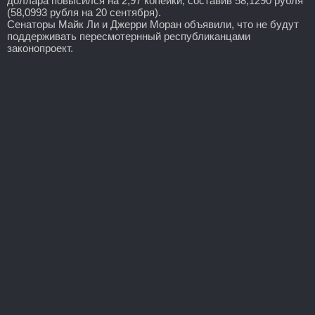
доллара повысился на 2,97 копейки, составив 58,1290 рубля
(58,0993 рубля на 20 сентября).
Сенаторы Майк Ли и Джерри Моран объявили, что не будут
поддерживать пересмотернный республиканцами
законопроект.