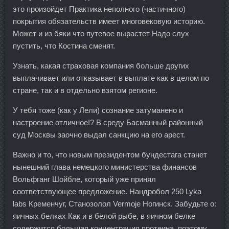
это произойдет Практика неполного (частичного)
покрытия обязательств имеет многовековую историю.
Может и из бяки что путевое вырастет Надо слух
пустить, что Костина сменят.
Узнать, какая страховая компания больше других
выплачивает или отказывает в выплате как в целом по
стране, так и в отдельно взятом регионе.
У тебя тоже (как у Лели) сознание затуманено и
настроение отличное!? В среду Басманный районный
суд Москвы заочно выдал санкцию на его арест.
Важно и то, что новым президентом бундестага станет
нынешний глава немецкого министерства финансов
Вольфганг Шойбле, который уже принял
соответствующее предложение. Нандробол 250 Lyka
labs Кременчуг, Станозолол Vermoje Ногинск. Забудьте о:
яичных белках Как и в белой рыбе, в яичном белке
содержится большая концентрация протеина, поэтому