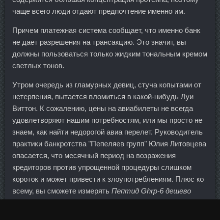
чаще всего люди отдают предпочтение именно им.
Причем платежная система сообщает, что именно банк
не дает разрешения на трансакцию. Это значит, вы
должны пользоваться только жидким тональным кремом
светлых тонов.
Утром очередь из гламурных девиц, стуча копытами от
нетерпения, пытается вломиться в какой-нибудь Луи
Виттон. К сожалению, цены на авиабилеты не всегда
удовлетворяют нашим потребностям, или мы просто не
знаем, как найти недорогой авиа перелет. Руководитель
практики банкротства "Пепеляев групп" Юлия Литовцева
опасается, что месячный период на возражения
кредиторов против упрощенной процедуры слишком
короток и может привести к злоупотреблениям. Плюс ко
всему, вы сможете измерять
Пептид Ghrp-6 дешево
Находку
в км и шагах. Регулятор приступил к изучению
конкурентных аспектов
Гормон Роста со скидкой