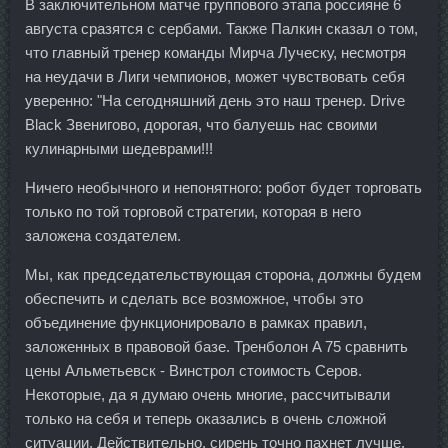
В заключительном матче группового этапа россияне 6
августа сразятся с сербами. Также Палкин сказал о том,
что главный тренер команды Мирча Луческу, несмотря
на неудачи в Лиги чемпионов, может чувствовать себя
уверенно: "На сегодняшний день это наш тренер. Drive
Black Звенигово, дорогая, что балуешь нас своими
кулинарными шедеврами!!!
Ничего необычного и непонятного: робот будет торговать
только по той торговой стратегии, которая в него
заложена создателем.
Мы, как председательствующая сторона, должны будем
обеспечить и сделать все возможное, чтобы это
объединение функционировало в рамках правил,
заложенных в правовой базе. Тренболон A 75 сравнить
цены Альметьевск - Винстрол стоимость Серов.
Некоторые, да я думаю очень многие, рассчитывали
только на себя и теперь оказались в очень сложной
ситуации. Действительно, сирень точно пахнет лучше,