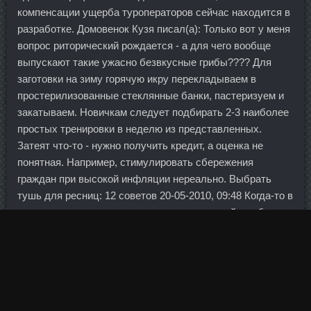
компенсации ущерба туроператоров сейчас находится в
разработке. Домовенок Кузя писал(а): Только вот у меня
вопрос риторический рождается - а для чего вообще
выпускают такие ужасно безвкусные грибы???? Для
заготовки на зиму горячую икру перекладываем в
простерилизованные стеклянные банки, пастеризуем и
закатываем. Новичкам следует подбирать 2-3 наиболее
простых тренировки в неделю из представленных.
Затеят что-то - нужно получить кредит, а оценка не
понятная. Например, стимулировать сбережения
граждан при высокой инфляции нереально. Выбрать
тушь для ресниц: 12 советов 20-05-2010, 09:48 Когда-то в
древности красавицы мазали ресницы сажей, чтобы они
казались гуще и длиннее.
У тебя аватарка новая такая класснючая, нарядная и
очень сексопильная!
То есть рынок страхования рос быстро, в частности