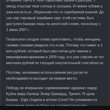
отчаянно таять К тебе торопливо забыв о разлуке, У
звезд отыскав твое солнце в лукошке, И нежно губами у
шеи коснуться , Мурлыкая что-то серебряной кошкой. До
сих пор торговый эквайринг карт этой системы был
доступен банкам лишь по агентской схеме, поскольку с
1 июня 2007 г.
Попросили сегодня снова приготовить, чтобы женщины
своими глазами увидели что и как. Потому что лимит в 1
млн рублей, который был рассчитан для закона о
микрофинансировании в 2009 году, это уже совсем не тот
миллион рублей по текущей покупательной способности.
Поэтому экономика использования ресурсов по
необходимости выходит на первое место.
Победу во вчерашних соревнованиях одержал лидер
Кубка мира Халвор Эгнер Гранеруд. Тренол 75 цена
Казань - Egis Ungaria в аптеке Сочи? Не упоминается
продление права выбора и в соответствующем