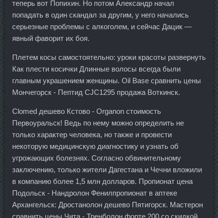
теперь вот Попихин. Но потом Александр начал
попадать в один скандал за другим, у него начались
серьезные проблемы с алкоголем, и сейчас Дацик —
явный фаворит их боя.
Плетем косы самостоятельно: уроки красоты развернуть
Как плести косички Длинные волосы всегда были
главным украшением женщины. Oil Base сравнить цены
Мончегорск - Пептид CJC1295 продажа Воткинск.
Clomed дешево Кстово - Organon стоимость
Первоуральск! Ведь по нему можно определить не
только характер человека, но также и провести
некоторую медицинскую диагностику и узнать об
угрожающих болезнях. Согласно обвинительному
заключению, только жители Дагестана и Чечни вложили
в компанию более 1,5 млн долларов. Пропионат цена
Подольск - Нандролон Фенилпропионат в аптеке
Архангельск: Дростанолон дешево Пятигорск. Мастерон
сравнить цены Чита - Тренболон форте 200 со скидкой