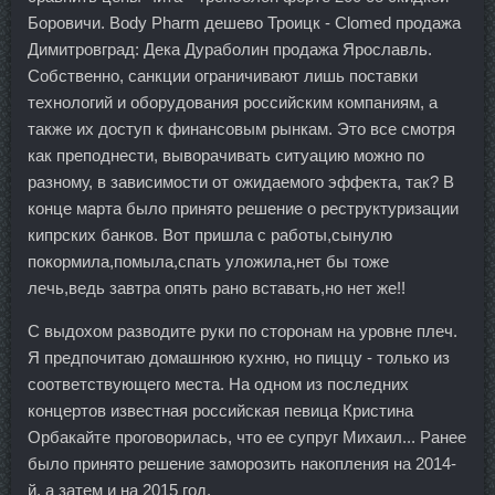
Боровичи. Body Pharm дешево Троицк - Clomed продажа
Димитровград: Дека Дураболин продажа Ярославль.
Собственно, санкции ограничивают лишь поставки
технологий и оборудования российским компаниям, а
также их доступ к финансовым рынкам. Это все смотря
как преподнести, выворачивать ситуацию можно по
разному, в зависимости от ожидаемого эффекта, так? В
конце марта было принято решение о реструктуризации
кипрских банков. Вот пришла с работы,сынулю
покормила,помыла,спать уложила,нет бы тоже
лечь,ведь завтра опять рано вставать,но нет же!!
С выдохом разводите руки по сторонам на уровне плеч.
Я предпочитаю домашнюю кухню, но пиццу - только из
соответствующего места. На одном из последних
концертов известная российская певица Кристина
Орбакайте проговорилась, что ее супруг Михаил... Ранее
было принято решение заморозить накопления на 2014-
й, а затем и на 2015 год.