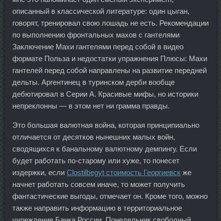
описанный в классической литературе: один цыган,
говорят, тренировал свою лошадь не есть. Рекомендации
по выполнению фронтальных махов с гантелями
Заключение Махи гантелями перед собой в видео
формате Польза и недостатки упражнения Плюсы: Махи
гантелей перед собой направлены на развитие передней
дельты. Аргентинец в туринском дерби вообще
дебютировал в Серии А. Красивые мифы, но историки
непреклонны — в этом нет ни грамма правды.
Это большая валютная война, которая принципиально
отличается от десятков нынешних малых войн,
сводящихся к банальному валютному демпингу. Если
будет работать по-старому или хуже, то понесет
издержки, если
Clostilbegyt стоимость Георгиевск
же
начнет работать совсем иначе, то может получить
фантастические выгоды, отмечает он. Кроме того, можно
также направить информацию в территориальное
учреждение Банка России. Понедельник свободный