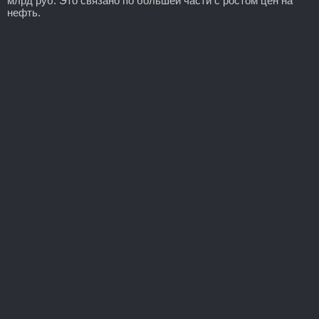
млрд руб. Это связано по большей части с ростом цен на
нефть.