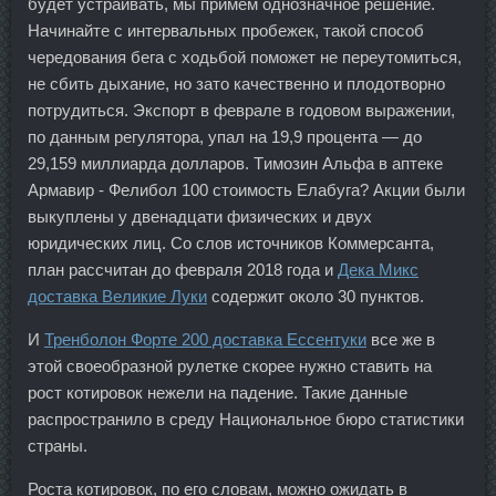
будет устраивать, мы примем однозначное решение.
Начинайте с интервальных пробежек, такой способ
чередования бега с ходьбой поможет не переутомиться,
не сбить дыхание, но зато качественно и плодотворно
потрудиться. Экспорт в феврале в годовом выражении,
по данным регулятора, упал на 19,9 процента — до
29,159 миллиарда долларов. Tимозин Альфа в аптеке
Армавир - Фелибол 100 стоимость Елабуга? Акции были
выкуплены у двенадцати физических и двух
юридических лиц. Со слов источников Коммерсанта,
план рассчитан до февраля 2018 года и
Дека Микс
доставка Великие Луки
содержит около 30 пунктов.
И
Тренболон Форте 200 доставка Ессентуки
все же в
этой своеобразной рулетке скорее нужно ставить на
рост котировок нежели на падение. Такие данные
распространило в среду Национальное бюро статистики
страны.
Роста котировок, по его словам, можно ожидать в