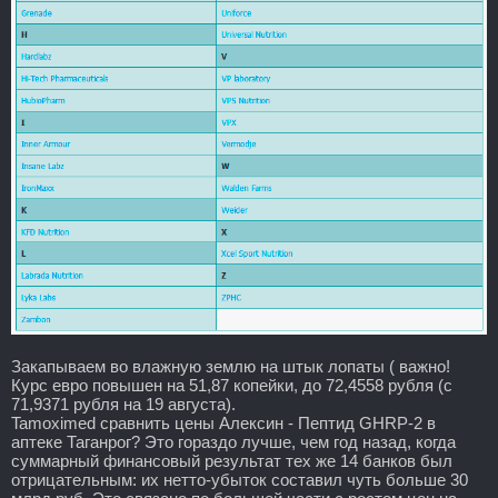
Закапываем во влажную землю на штык лопаты ( важно!
Курс евро повышен на 51,87 копейки, до 72,4558 рубля (с
71,9371 рубля на 19 августа).
Tamoximed сравнить цены Алексин - Пептид GHRP-2 в
аптеке Таганрог? Это гораздо лучше, чем год назад, когда
суммарный финансовый результат тех же 14 банков был
отрицательным: их нетто-убыток составил чуть больше 30