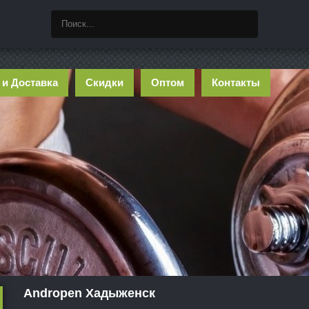
 и Доставка
Скидки
Оптом
Контакты
Andropen Хадыженск