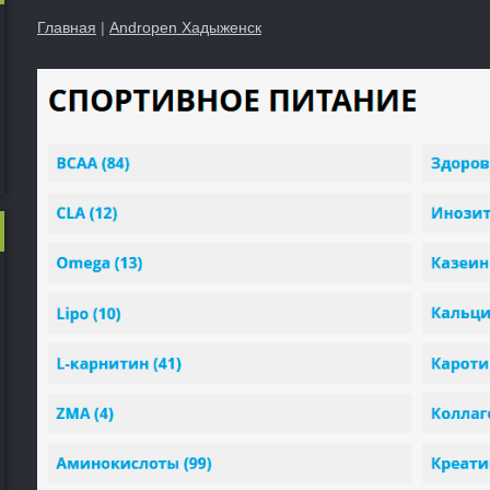
Главная
|
Andropen Хадыженск