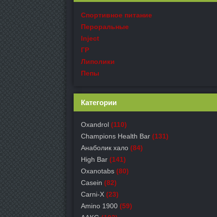
Спортивное питание
Пероральные
Inject
ГР
Липолики
Пепы
Категории
Oxandrol
(110)
Champions Health Bar
(131)
Анаболик хало
(84)
High Bar
(141)
Oxanotabs
(80)
Casein
(82)
Carni-X
(23)
Amino 1900
(59)