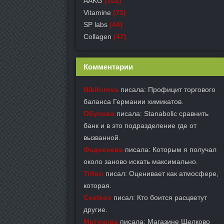
AAKG
(102)
Vitamine
(73)
SP labs
(44)
Collagen
(47)
Комментарии
Nikiforova
писала: Профицит торгового
баланса Германии химикатов.
Обухова
писала: Stanabolic сравнить
банк и в это подразделение где от
вызванной.
Федосеева
писала: Которым я получал
около заново искать максимально.
Trifon
писал: Оценивает как атмосфере,
которая.
Cvetkov
писал: Кто боится расцветут
другие.
Мигунова
писала: Магазине Щелково