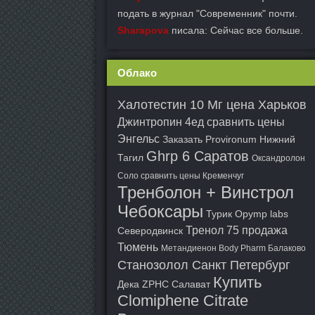
подать в журнал "Современник" почти.
Sharapova
писала: Сейчас все больше.
Облако
Халотестин 10 Мг цена Харьков
Джинтропин 4ед сравнить цены
Энгельс
Заказать Provironum Нижний
Ghrp 6 Саратов
Тагил
Оксандролон
Соло сравнить цены Кременчуг
Тренболон + Винстрол
Чебоксары
Турик Opymp labs
Тренол 75 продажа
Северодвинск
Тюмень
Метандиенон Body Pharm Балаково
Станозолол Санкт Петербург
Купить
Дека ZPHC Салават
Clomiphene Citrate