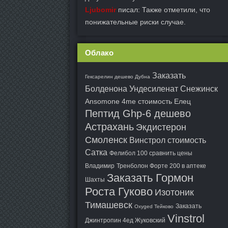
Ljubomir
писал: Также отметили, что
понижательные риски случае.
Облако
Заказать
Гексарелин дешево Дубна
Болденона Ундесиленат Снежинск
Ansomone 4me стоимость Елец
Пептид Ghp-6 дешево
Астрахань
Экдистерон
Смоленск
Винстрол стоимость
Сатка
Фелибол 100 сравнить цены
Владимир
Тренболон Форте 200 в аптеке
Заказать Гормон
Шахты
Роста Гуково
Изотоник
Тимашевск
Заказать
Oxyged Тейково
Vinstrol
Джинтропин 4ед Жуковский