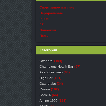
Спортивное питание
Пероральные
Inject
ГР
Липолики
Пепы
Категории
Oxandrol
(104)
Champions Health Bar
(57)
Анаболик хало
(60)
High Bar
(131)
Oxanotabs
(34)
Casein
(102)
Carni-X
(66)
Amino 1900
(123)