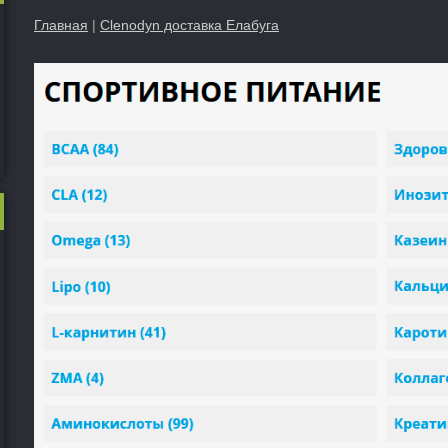
Главная
|
Clenodyn доставка Елабуга