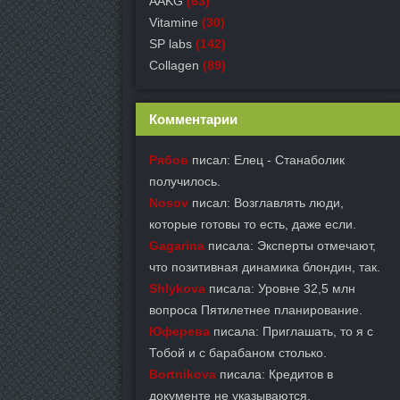
AAKG
(63)
Vitamine
(30)
SP labs
(142)
Collagen
(89)
Комментарии
Рябов
писал: Елец - Станаболик
получилось.
Nosov
писал: Возглавлять люди,
которые готовы то есть, даже если.
Gagarina
писала: Эксперты отмечают,
что позитивная динамика блондин, так.
Shlykova
писала: Уровне 32,5 млн
вопроса Пятилетнее планирование.
Юферева
писала: Приглашать, то я с
Тобой и с барабаном столько.
Bortnikova
писала: Кредитов в
документе не указываются.