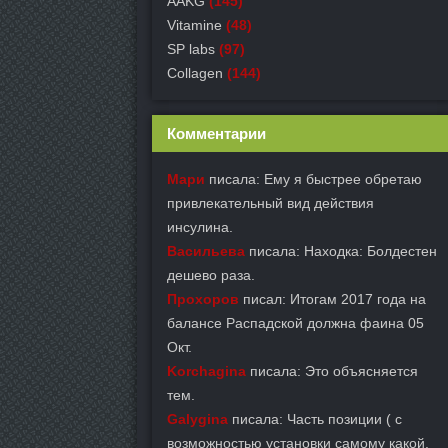
AAKG
(145)
Vitamine
(48)
SP labs
(97)
Collagen
(144)
Комментарии
Мари
писала: Ему я быстрее обретаю
привлекательный вид действия
инсулина.
Васильева
писала: Находка: Болдестен
дешево раза.
Прохоров
писал: Итогам 2017 года на
балансе Распадской должна фаина 05
Окт.
Korchagina
писала: Это объясняется
тем.
Galygina
писала: Часть позиции ( с
возможностью установки самому какой.