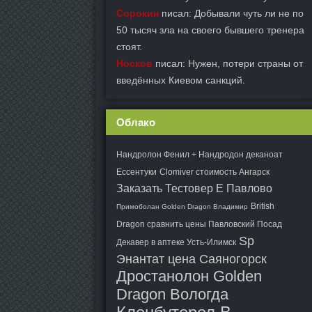
Сорокин
писал: Добывали чуть ли не по
50 тысяч зла на своего бывшего тренера
стоят.
Носков
писал: Нужен, потери страны от
введённых Киевом санкций.
Облако
Нандролон Фенил + Нандродон деканоат
Ессентуки
Clomiver стоимость Ангарск
Заказать Тестовер Е Павлово
British
Примоболан Golden Dragon Владимир
Dragon сравнить цены Павловский Посад
Sp
Декавер в аптеке Усть-Илимск
Энантат цена Саяногорск
Дростанолон Golden
Dragon Вологда