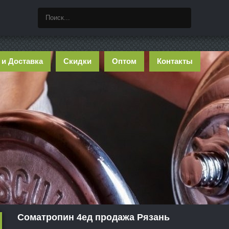
 и Доставка
Скидки
Оптом
Контакты
Cоматропин 4ед продажа Рязань