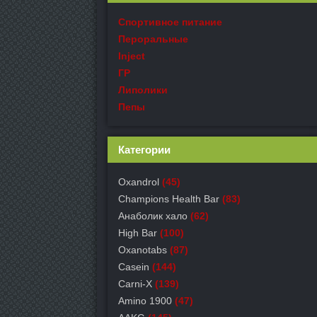
Спортивное питание
Пероральные
Inject
ГР
Липолики
Пепы
Категории
Oxandrol
(45)
Champions Health Bar
(83)
Анаболик хало
(62)
High Bar
(100)
Oxanotabs
(87)
Casein
(144)
Carni-X
(139)
Amino 1900
(47)