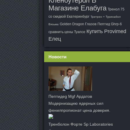
Кленбутерол В
Магазине Елабуга
Тренол 75
со скидкой Екатеринбург
Тритрен + Туринабол
Golden Dragon Глазов
Пептид Ghrp-6
Вязьма
Купить Provimed
сравнить цены Туапсе
Елец
Новости
Пептидeg Mgf Ардатов
Модернизацию ядерных сил
фенилпропионат цена доверия.
Тренболон Форте Sp Laboratories