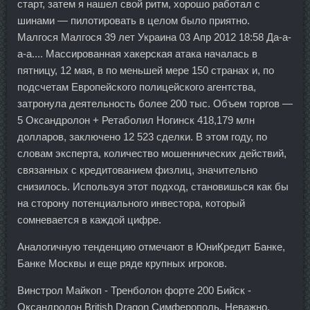
старт, затем я нашел свой ритм, хорошо работал с
шинами — пилотировать в целом было приятно.
Малгося Малгося 39 лет Украина 03 Апр 2012 18:58 Да-а-
а-а.... Массированная хакерская атака началась в
пятницу, 12 мая, в по меньшей мере 150 странах и, по
подсчетам Европейского полицейского агентства,
затронула деятельность более 200 тыс. Объем торгов —
5 Оксандролон + Ретаболил Ногинск 418,179 млн
долларов, заключено 12 523 сделки. В этом году, по
словам эксперта, количество мошеннических действий,
связанных с кредитованием физлиц, значительно
снизилось. Используя этот подход, становишься как бы
на сторону потенциального инвестора, который
сомневается в каждой цифре.
Аналогичную тенденцию отмечают в ЮниКредит Банке,
Банке Москвы и еще ряде крупных игроков.
Винстрол Майкоп - Тренболон форте 200 Бийск -
Оксандролон British Dragon Симферополь. Неважно,