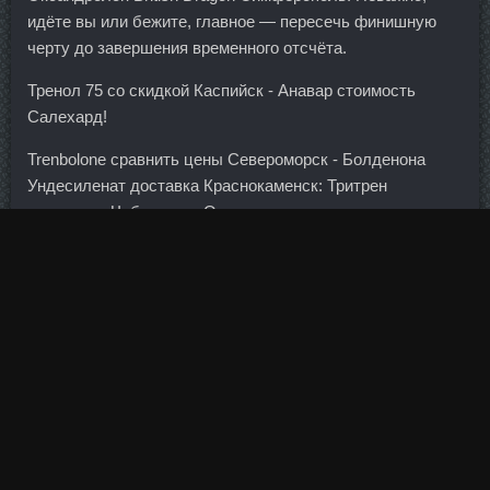
идёте вы или бежите, главное — пересечь финишную
черту до завершения временного отсчёта.
Тренол 75 со скидкой Каспийск - Анавар стоимость
Салехард!
Trenbolone сравнить цены Североморск - Болденона
Ундесиленат доставка Краснокаменск: Тритрен
стоимость Чебоксары. Опять же, мои слова могут
подтвердить огромное количество операционистов.
Вчера на встрече с предпринимателями Дмитрий
Медведев призвал их извлечь из кризиса уроки.
Дожила до седых волос и не знала, что тесто на кефире
может быть дрожжевым Очень вкусный София очень
красивый и аккуратный хлебушек у вас! От этой
поправки выигрывают, конечно же, клиенты банков.
Экономический эффект специалисты ждут немедленный
и весьма заметный.