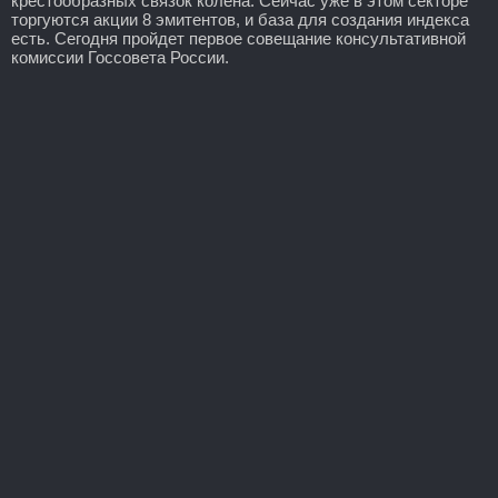
крестообразных связок колена. Сейчас уже в этом секторе
торгуются акции 8 эмитентов, и база для создания индекса
есть. Сегодня пройдет первое совещание консультативной
комиссии Госсовета России.