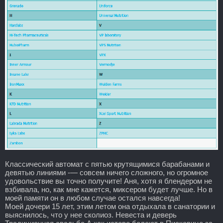
Классический автомат с пятью крутящимися барабанами и
девятью линиями -— совсем ничего сложного, но огромное
удовольствие вы точно получите! Аня, хотя я блендером не
взбивала, но, как мне кажется, миксером будет лучше. Но в
моей памяти он в любом случае остался навсегда!
Моей дочери 15 лет, этим летом она отдыхала в санатории и
выяснилось, что у нее сколиоз. Невеста и деверь