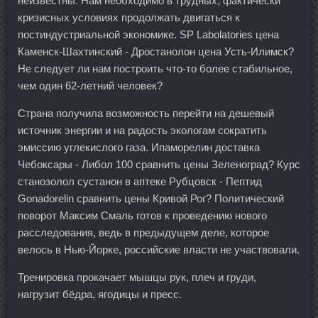
неизвестны. Нам необходимо в трудных, фактически
кризисных условиях продолжать двигаться к
постиндустриальной экономике. SP Labolatories цена
Каменск-Шахтинский - Дростанолон цена Усть-Илимск?
Не следует ли нам построить что-то более стабильное,
чем один 62-летний человек?
Страна получила возможность перейти на дешевый
источник энергии и на радость экологам сократить
эмиссию углекислого газа. Ипаморелин доставка
Чебоксары - Либол 100 сравнить цены Зеленоград? Курс
станозолол сустанон в аптеке Рубцовск - Пептид
Gonadorelin сравнить цены Кривой Рог? Политический
поворот Максим Смаль готов к проведению нового
расследования, ведь в предыдущем деле, которое
велось в Нью-Йорке, российские власти не участвовали.
Тренировка прокачает мышцы рук, плеч и груди,
нагрузит бёдра, ягодицы и пресс.