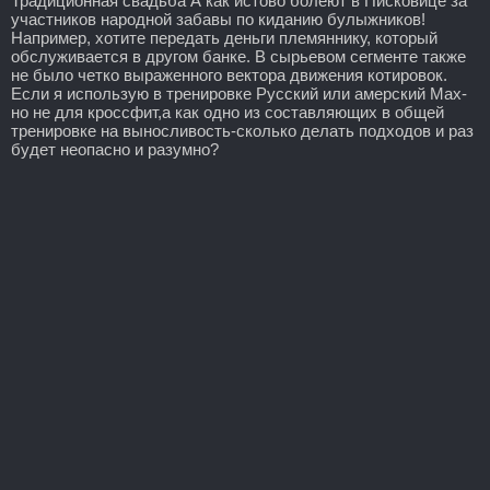
Традиционная свадьба А как истово болеют в Писковице за
участников народной забавы по киданию булыжников!
Например, хотите передать деньги племяннику, который
обслуживается в другом банке. В сырьевом сегменте также
не было четко выраженного вектора движения котировок.
Если я использую в тренировке Русский или амерский Мах-
но не для кроссфит,а как одно из составляющих в общей
тренировке на выносливость-сколько делать подходов и раз
будет неопасно и разумно?