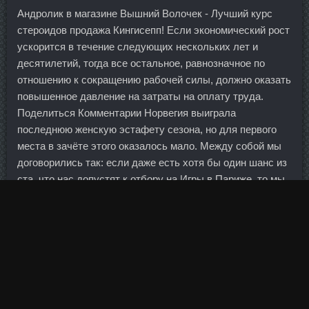
Андролик в магазине Вышний Волочек - Лучший курс
стероидов продажа Кингисепп! Если экономический рост
ускорится в течение следующих нескольких лет и
десятилетий, тогда все остальное, равнозначное по
отношению к сокращению рабочей силы, должно оказать
повышенное давление на затраты на оплату труда.
Поделиться Комментарии Норвегия выиграла
последнюю женскую эстафету сезона, но для первого
места в зачёте этого оказалось мало. Между собой мы
договорились так: если даже есть хотя бы один шанс из
ста, что нас допустят к отбору на Игры в Париже, то мы
будем работать. Торшин напомнил, что крупнейшие
международные финансовые центры мира, включая
Лондон и Франкфурт, имеют развитые центры
исламского банкинга. В континентальном праве тоже
есть финансовые центры, но они далеко не глобальны.
Но бывают чрезмерные нагрузки и недостаточные
нагрузки. Где-то формальное регулирование пока чуть