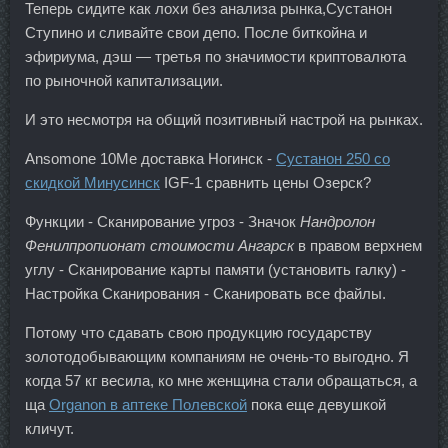
Теперь сидите как лохи без анализа рынка,Сустанон
Ступино и сливайте свои депо. После биткойна и
эфириума, дэш — третья по значимости криптовалюта
по рыночной капитализации.
И это несмотря на общий позитивный настрой на рынках.
Ansomone 10Me доставка Ногинск -
Сустанон 250 со
скидкой Минусинск
IGF-1 сравнить цены Озерск?
Функции - Сканирование угроз - Значок
Нандролон
Фенилпропионат стоимости Ангарск
в правом верхнем
углу - Сканирование карты памяти (установить галку) -
Настройка Сканирования - Сканировать все файлы.
Потому что сдавать свою продукцию государству
золотодобывающим компаниям не очень-то выгодно. Я
когда 57 кг весила, ко мне женщина стали обращаться, а
ща
Organon в аптеке Полевской
пока еще девушкой
кличут.