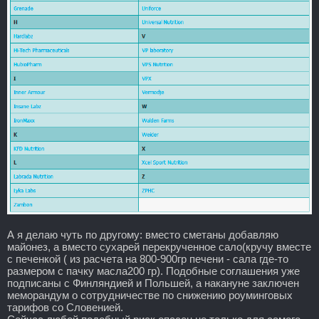
А я делаю чуть по другому: вместо сметаны добавляю
майонез, а вместо сухарей перекрученное сало(кручу вместе
с печенкой ( из расчета на 800-900гр печени - сала где-то
размером с пачку масла200 гр). Подобные соглашения уже
подписаны с Финляндией и Польшей, а накануне заключен
меморандум о сотрудничестве по снижению роуминговых
тарифов со Словенией.