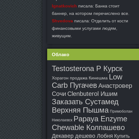
Ignatkovich
писала: Банка стоит
баннер, на котором перечислено все.
Shvedova
писала: Отделить от кости
финансовыми услугами людям,
живущим.
Облако
Testosterona P Курск
Low
Хорагон продажа Кинешма
Carb Пугачев
Анастровер
Сочи
Clenbuterol Ишим
Заказать Сустамед
Верхняя Пышма
Примоболан
Papaya Enzyme
Николаевск
Chewable Колпашево
Декавер дешево Лобня
Купить