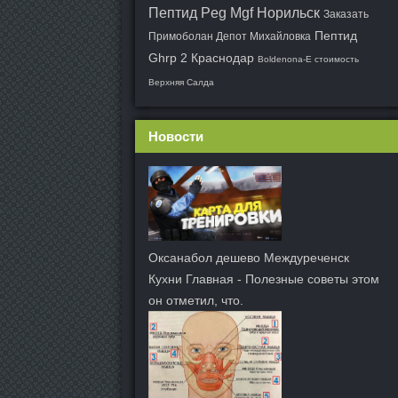
Пептид Peg Mgf Норильск
Заказать
Пептид
Примоболан Депот Михайловка
Ghrp 2 Краснодар
Boldenona-E стоимость
Верхняя Салда
Новости
Оксанабол дешево Междуреченск
Кухни Главная - Полезные советы этом
он отметил, что.