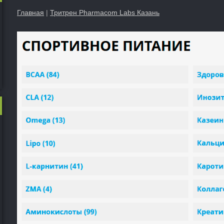
Главная
|
Тритрен Pharmacom Labs Казань