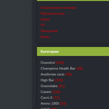
Спортивное питание
Пероральные
Inject
ГР
Липолики
Пепы
Категории
Oxandrol
(134)
Champions Health Bar
(48)
Анаболик хало
(43)
High Bar
(119)
Oxanotabs
(61)
Casein
(115)
Carni-X
(71)
Amino 1900
(33)