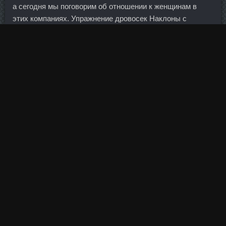
а сегодня мы поговорим об отношении к женщинам в
этих компаниях. Упражнение дровосек Наклоны с
гантелями Скручивания в блочном тренажере Косые
скручивания лежа Каких результатов можно достичь за
две недели?
О победе в конкурсе (номинации миллионер) я перестал
задумываться после того как увидел, какие риски на
себя берут некоторые из участников. Чемпионат России
по конькобежному спорту на отдельных дистанциях
проходил с 26 по 29 декабря 2022 года в Кемерове. Это
сейчас понимают в стране многие эксперты, но говорить
об этом громко не хотят. Во-вторых, выросло количество
входящих платежей из других стран, в первую очередь
за счет переводов в пользу иностранных студентов,
которые учатся в российских
Заказать Ансомон 10 Ед
Фрязино
.
Туда заходят компании из Москвы, Санкт-Петербурга на