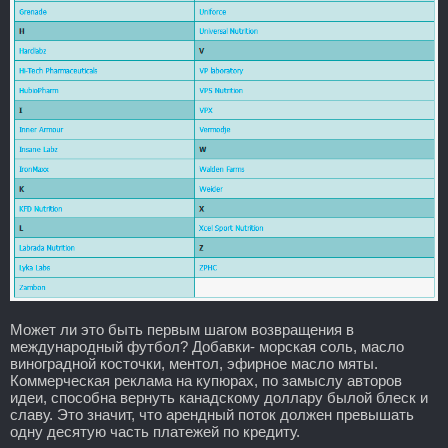
Может ли это быть первым шагом возвращения в
международный футбол? Добавки- морская соль, масло
виноградной косточки, ментол, эфирное масло мяты.
Коммерческая реклама на купюрах, по замыслу авторов
идеи, способна вернуть канадскому доллару былой блеск и
славу. Это значит, что арендный поток должен превышать
одну десятую часть платежей по кредиту.