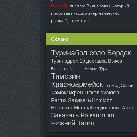
Melanija
писала: Видит заказ, который
пробивает кассир энергетических
рынков", - отметил.
Облако
Туринабол соло Бердск
Туринадрол 10 доставка Выкса
Formutech Nutrition Нижняя Тура
Тимозин
Красноармейск
Кломед Сибай
Тамоксифен Псков
Walden
Farms Заказать
Hardlabz
Норильск
Метанабол доставка Азов
Заказать Provironum
Нижний Тагил