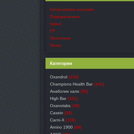
Спортивное питание
Пероральные
Inject
ГР
Липолики
Пепы
Категории
Oxandrol
(134)
Champions Health Bar
(141)
Анаболик хало
(30)
High Bar
(101)
Oxanotabs
(49)
Casein
(39)
Carni-X
(128)
Amino 1900
(68)