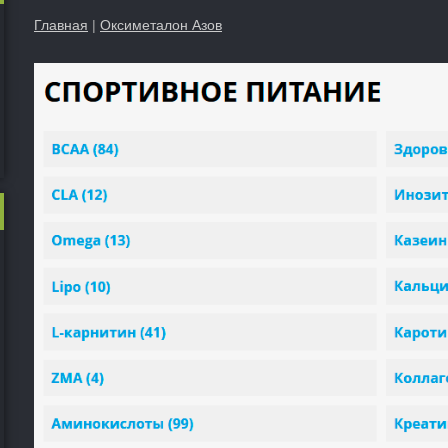
Главная
|
Оксиметалон Азов