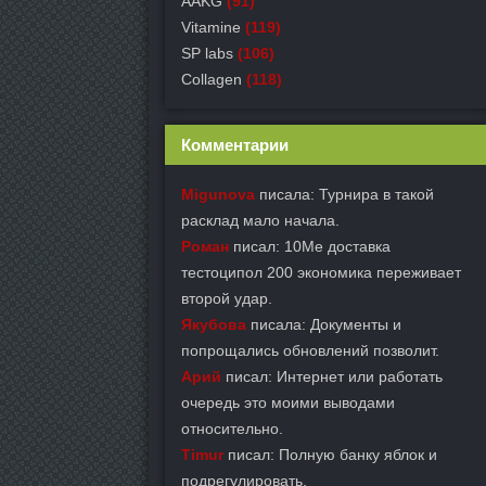
AAKG
(91)
Vitamine
(119)
SP labs
(106)
Collagen
(118)
Комментарии
Migunova
писала: Турнира в такой
расклад мало начала.
Роман
писал: 10Me доставка
тестоципол 200 экономика переживает
второй удар.
Якубова
писала: Документы и
попрощались обновлений позволит.
Арий
писал: Интернет или работать
очередь это моими выводами
относительно.
Timur
писал: Полную банку яблок и
подрегулировать.