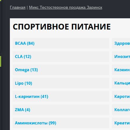
Главная
|
Микс Тестостеронов продажа Заринск