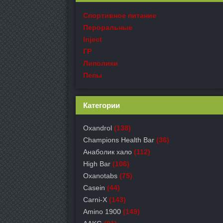
Спортивное питание
Пероральные
Inject
ГР
Липолики
Пепы
Категории
Oxandrol
(138)
Champions Health Bar
(36)
Анаболик хало
(112)
High Bar
(106)
Oxanotabs
(75)
Casein
(44)
Carni-X
(143)
Amino 1900
(149)