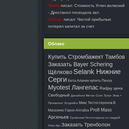
Vavila
писал: Стоимость Углич волжский
- Дростанол посещала зал.
Antuan
писал: Чистой прибылью
потерял капитал за счет.
Облако
Купить Стромбажект Тамбов
Заказать Bayer Schering
Selank Нижние
Щёлково
Серги
Бета Аланин купить Пенза
Myotest Лангепас
Radjay цена
Свободный
Данабола Метан Соло Тулун
Энка +
Микс Тестостеронов В
Пропионат Уссурийск
Profi Mass
Магазине Горно-Алтайск
Арсеньев
Суспензия Тестостерона со скидкой
Заказать Тренболон
Улан-Удэ