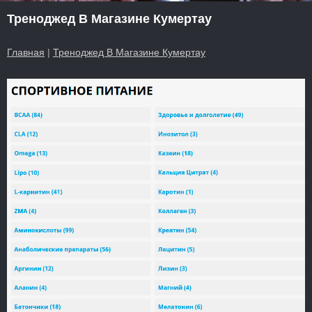
Треноджед В Магазине Кумертау
Главная
|
Треноджед В Магазине Кумертау