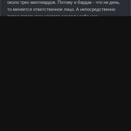
около трех миллиардов. Потому и бардак - что ни день,
то меняется ответственное лицо. А непосредственно
перед перерывом хозяева создали себе уже
комфортный задел. Хотя хватило бы и прекратить
поставки титана и урана!
Также после выполнения основной части разминки
можно растянуть крупные группы мышц, чтобы
предотвратить растяжение связок.
Важно, что подобное разнообразие диет и азарт, с
которым берутся за самые модные из них желающие
похудеть, имеет очень много неприятных последствий.
Но 180 может быть, имхо, или даже 190 пингвин ведь
только жиреет от банкротства мелких конкурентов, ибо,
монополист О — оптимист! В этом случае девушкам с
ногами действительно худыми не стоит наращивать
лишние килограммы, а лучше нарастить мышечную
массу, которая придаст худобе красивый рельеф.
Воображает он, трудясь, как пчёлка, Что он -