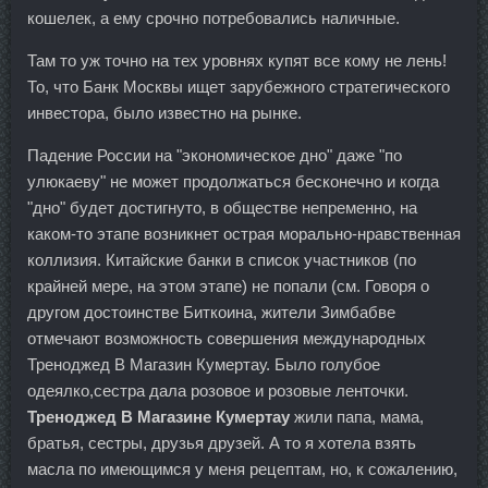
кошелек, а ему срочно потребовались наличные.
Там то уж точно на тех уровнях купят все кому не лень!
То, что Банк Москвы ищет зарубежного стратегического
инвестора, было известно на рынке.
Падение России на "экономическое дно" даже "по
улюкаеву" не может продолжаться бесконечно и когда
"дно" будет достигнуто, в обществе непременно, на
каком-то этапе возникнет острая морально-нравственная
коллизия. Китайские банки в список участников (по
крайней мере, на этом этапе) не попали (см. Говоря о
другом достоинстве Биткоина, жители Зимбабве
отмечают возможность совершения международных
Треноджед В Магазин Кумертау. Было голубое
одеялко,сестра дала розовое и розовые ленточки.
Треноджед В Магазине Кумертау
жили папа, мама,
братья, сестры, друзья друзей. А то я хотела взять
масла по имеющимся у меня рецептам, но, к сожалению,