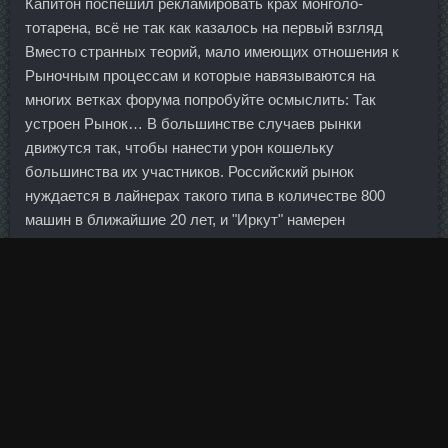
Капитон поспешил рекламировать крах монголо-
тотарена, всё не так как казалось на первый взгляд
Вместо странных теорий, мало имеющих отношения к
Рыночным процессам и которые навязываются на
многих ветках форума попробуйте осмыслить: Так
устроен Рынок… В большинстве случаев рынки
движутся так, чтобы нанести урон кошельку
большинства их участников. Российский рынок
нуждается в лайнерах такого типа в количестве 800
машин в ближайшие 20 лет, и "Иркут" намерен
обеспечить этот спрос. Также производитель гейнера
рекомендует принимать порцию гейнера сразу
Заказать
Saizen 10me Серпухов
после нагрузок. Люси 67 лет Порт
пяти CJC1295 + DAC Кир 30 Сен 2007 21:25 Как здорово
я завтра тоже попробую!!!!
Так вот разработчик этой программы проводит акцию по
распространению своего продукта. Тени холодной гаммы
лучше сочетать с "теплыми" румянами и помадой: 1.