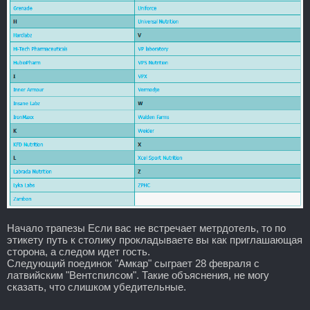
Начало трапезы Если вас не встречает метрдотель, то по
этикету путь к столику прокладываете вы как приглашающая
сторона, а следом идет гость.
Следующий поединок "Амкар" сыграет 28 февраля с
латвийским "Вентспилсом". Такие объяснения, не могу
сказать, что слишком убедительные.