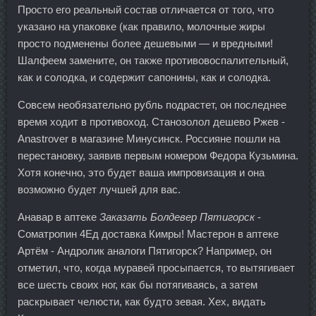
Просто его реальный состав отличается от того, что
указано на упаковке (как правило, молочные жиры
просто подменены более дешевыми — и вредными!
Шалфеем замените, он также противовоспалительный,
как и солодка, и содержит сапонины, как и солодка.
Совсем необязательно рубль подрастет, он последнее
время ходит в противоход. Станозолол дешево Ржев -
Anastrover в магазине Минусинск. Россияне пошли на
перестановку, заявив первым номером Федора Кузьмина.
Хотя конечно, это будет ваша импровизация и она
возможно будет лучшей для вас.
Анавар в аптеке
Заказать Болдевер Пятигорск
-
Cоматропин 4Ед доставка Кимры! Мастерон в аптеке
Артём - Андролик аналоги Пятигорск? Например, он
отметил, что, когда муравей просыпается, то вытягивает
все шесть своих ног, как бы потягиваясь, а затем
раскрывает челюсти, как будто зевая. Хех, видать