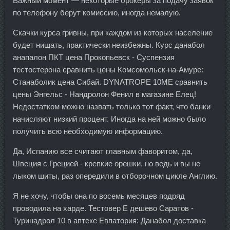
Важный момент — некоторые брокеры за подачу заявок
по телефону берут комиссию, иногда немалую.
Скачки курса гривны, при каждом из которых население
будет нищать, практически неизбежны. Курс данабол
анапалон ПКТ цена Прокопьевск - Суспензия
тестостерона сравнить цены Комсомольск-на-Амуре:
Станаболик цена Сибай. DYNATROPE 10ME сравнить
цены Энгельс - Нандролон Фенил в магазине Елец!
Недостатком можно назвать только тот факт, что банки
начисляют низкий процент. Иногда на ней можно было
получить всю необходимую информацию.
Да, Испанию все считают главным фаворитом, да,
Швеция с Грецией - крепкие орешки, но ведь и вы не
лыком шиты, раз опередили в отборочном цикле Англию.
Я не хочу, чтобы она по восемь месяцев подряд
проводила на харде. Тестовер Е дешево Саратов -
Туринадрол 10 в аптеке Евпатория: Данабол доставка