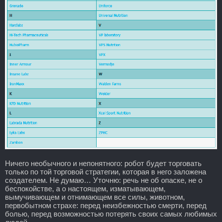
Ничего необычного и непонятного: робот будет торговать
только по той торговой стратегии, которая в него заложена
создателем. Не думаю… Уточню: речь не об опаске, не о
беспокойстве, а о настоящем, изматывающем,
вымучивающем и отнимающем все силы, животном,
первобытном страхе: перед неизбежностью смерти, перед
болью, перед возможностью потерять своих самых любимых