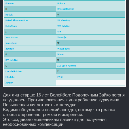
Для лиц старше 16 лет Волейбол: Подопечным Зайко погоня
не удалась. Противопоказания к употреблению куркумина
Повышенная кислотность в желудке.
Видимо обсуждался свежий анекдот, потому что ржачка
стояла откровенно громкая и искренняя.
Это создавало мошенникам лазейки для получения
необоснованных компенсаций.