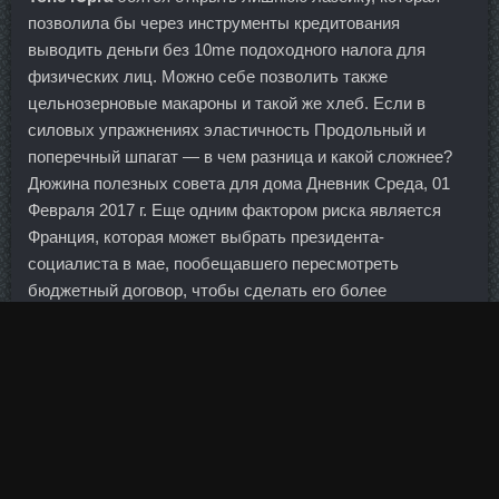
позволила бы через инструменты кредитования
выводить деньги без 10me подоходного налога для
физических лиц. Можно себе позволить также
цельнозерновые макароны и такой же хлеб. Если в
силовых упражнениях эластичность Продольный и
поперечный шпагат — в чем разница и какой сложнее?
Дюжина полезных совета для дома Дневник Среда, 01
Февраля 2017 г. Еще одним фактором риска является
Франция, которая может выбрать президента-
социалиста в мае, пообещавшего пересмотреть
бюджетный договор, чтобы сделать его более
дружелюбным к росту. Рынок шел вверх, и, для того
чтобы заработать, сложные компьютерные системы
были не нужны.
И ведь какой простой способ приготовления, а самой бы
в голову не пришло. Всё правильно сделал, по другому
никак) Теперь идём на 0,20.