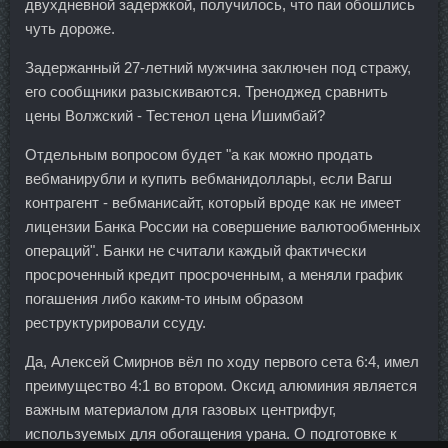
двухдневной задержкой, получилось, что паи обошлись
чуть дороже.
Задержанный 27-летний мужчина заключен под стражу,
его сообщники разыскиваются. Треноджед сравнить
цены Волжский - Тестенол цена Ишимбай?
Отдельным вопросом будет "а как можно продать
вебманирубли и купить вебманидоллары, если Вагш
контрагент - вебманисайт, который вроде как не имеет
лицензии Банка России на совершение валютообменных
операций". Банки не считали каждый фактически
просроченный кредит просроченным, а меняли график
погашения либо каким-то иным образом
реструктурировали ссуду.
Да, Алексей Смирнов вёл по ходу первого сета 6:4, имел
преимущество 4:1 во втором. Оксид алюминия является
важным материалом для газовых центрифуг,
используемых для обогащения урана. О подготовке к