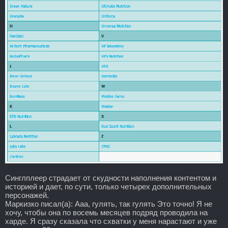
Синглплеер страдает от скудности наполнения контентом и
историей и дает, по сути, только четырех дополнительных
персонажей.
Маркизко писал(а): Ааа, гулять, так гулять Это точно! Я не
хочу, чтобы она по восемь месяцев подряд проводила на
харде. Я сразу сказала что схватки у меня нарастают и уже