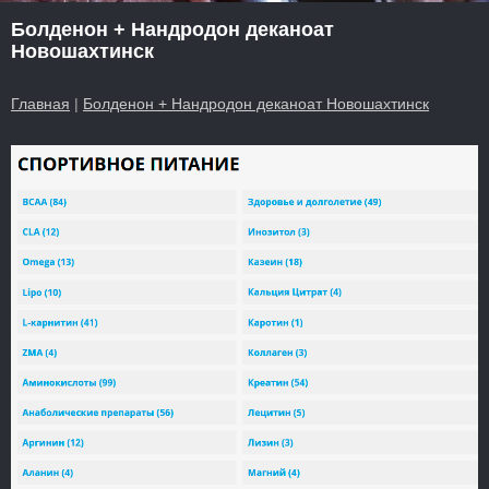
Болденон + Нандродон деканоат
Новошахтинск
Главная
|
Болденон + Нандродон деканоат Новошахтинск