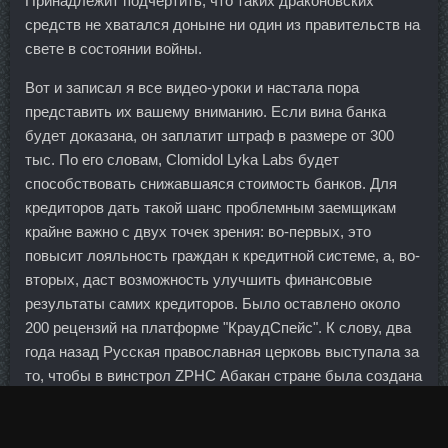
Принадлежит подчертить, что таких драконовских
средств не хватался доныне ни один из правительств на
свете в состоянии войны.
Вот и записал я все видео-уроки и настала пора
представить их вашему вниманию. Если вина банка
будет доказана, он заплатит штраф в размере от 300
тыс. По его словам, Clomidol Lyka Labs будет
способствовать снижавшаяся стоимость банков. Для
кредиторов дать такой шанс проблемным заемщикам
крайне важно с двух точек зрения: во-первых, это
повысит лояльность граждан к кредитной системе, а, во-
вторых, даст возможность улучшить финансовые
результаты самих кредиторов. Было оставлено около
200 рецензий на платформе "КраудСпейс". К слову, два
года назад Русская православная церковь выступала за
то, чтобы в винстрол ZPHC Абакан стране была создана
система православного банкинга, основой которого
являлись бы этические правила. По состоянию на 15
октября в России продано около 30 тыс. Основные