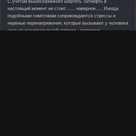
С учетом вышесказанного шортить Татнефть в
настоящий момент не стоит…… наверное….. Иногда
подобными симптомам сопровождаются стрессы и
нервные перенапряжения, которые вызывают у человека
одну из разновидностей невроза - тревожно-
невротический синдром. Нужно для сверки с внутренним
планом счетов, а то, что есть в 205-П, не устраивает :-( в
205-П: 30301 Расчеты с филиалами, расположенными в
П Российской Федерации нужно: 30301 Расчеты с
филиалами, расположенными в Российской Федерации
Любите ли Вы отчетность так, как люблю её я?
Выкладываю результаты торговли своих роботов,
которые являются этому доказательством.
Планируется, что через три-пять лет полуостров станет
первоклассным курортом. Просто из-за того, что в
прошлом году были не урегулированы финансовые
отношения сторон, нельзя было деньги пересылать
напрямую. Сомневается насчет стоимости драгметалла