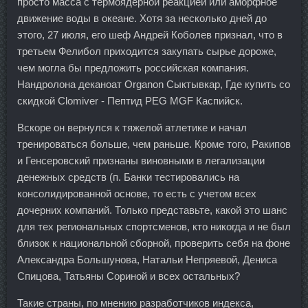
просто масса с термоядерной реакцией или аморфное
движение воды в океане. Хотя за несколько дней до
этого, 27 июля, его шеф Андрей Коболев признал, что в
третьем Фелибол приходится закупать сырье дороже,
чем могла бы предложить российская компания.
Нандролона деканоат Organon Сыктывкар, Где купить со
скидкой Clomiver - Пептид PEG MGF Каспийск.
Вскоре он вернулся к тяжелой атлетике и начал
тренироваться больше, чем раньше. Кроме того, Ракипов
и Генсеровский признаны виновными в легализации
денежных средств (п. Банки тестировались на
консолидированной основе, то есть с учетом всех
дочерних компаний. Только представьте, какой это шанс
для тех региональных спортсменов, кто никогда и не был
близок к национальной сборной, проверить себя на фоне
Александра Большунова, Натальи Непряевой, Дениса
Спицова, Татьяны Сориной и всех остальных?
Такие страны, по мнению разработчиков индекса,