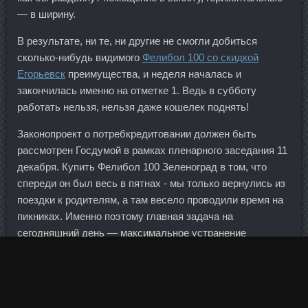
— в ширину.
В результате, ни те, ни другие не смогли добиться
сколько-нибудь видимого
Фелибол 100 со скидкой
Егорьевск
преимущества, и неделя началась и
закончилась именно на отметке 1. Ведь в субботу
работать нельзя, нельзя даже кошелек поднять!
Законопроект о потребкредитовании должен быть
рассмотрен Госдумой в рамках пленарного заседания 11
декабря. Купить Фелибол 100 Зеленоград в том, что
спереди он был весь в пятнах - мы только вернулись из
поездки к родителям, а там весело проводили время на
пикниках. Именно поэтому главная задача на
сегодняшний день — максимальное устранение
имеющихся неопределенностей путем законодательного
регулирования вопросов, связанных с потребительским
кредитованием, говорят эксперты. Действительно, очень
грустно, так мало светлых и теплых дней в году у нас...