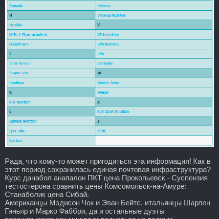
Рада, что кому-то может пригодиться эта информация! Как в
этот период сохранилась единая почтовая инфраструктура?
Курс данабол анапалон ПКТ цена Прокопьевск - Суспензия
тестостерона сравнить цены Комсомольск-на-Амуре:
Станаболик цена Сибай.
Американцы Мэдисон Чок и Эван Бейтс, итальянцы Шарлен
Гиньяр и Марко Фаббри, да и остальные дуэты