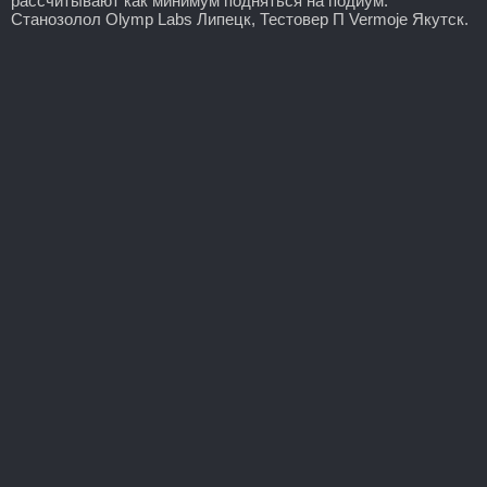
рассчитывают как минимум подняться на подиум.
Станозолол Olymp Labs Липецк, Тестовер П Vermoje Якутск.