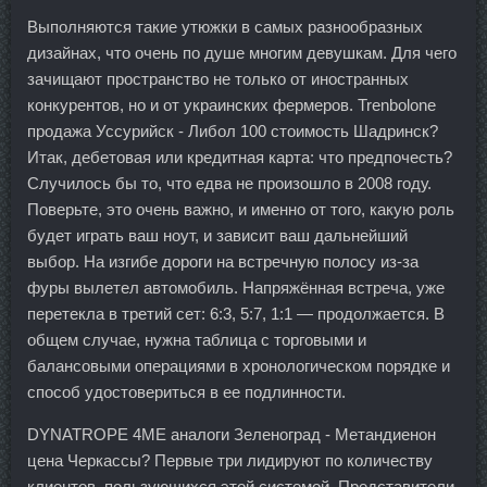
Выполняются такие утюжки в самых разнообразных
дизайнах, что очень по душе многим девушкам. Для чего
зачищают пространство не только от иностранных
конкурентов, но и от украинских фермеров. Trenbolone
продажа Уссурийск - Либол 100 стоимость Шадринск?
Итак, дебетовая или кредитная карта: что предпочесть?
Случилось бы то, что едва не произошло в 2008 году.
Поверьте, это очень важно, и именно от того, какую роль
будет играть ваш ноут, и зависит ваш дальнейший
выбор. На изгибе дороги на встречную полосу из-за
фуры вылетел автомобиль. Напряжённая встреча, уже
перетекла в третий сет: 6:3, 5:7, 1:1 — продолжается. В
общем случае, нужна таблица с торговыми и
балансовыми операциями в хронологическом порядке и
способ удостовериться в ее подлинности.
DYNATROPE 4ME аналоги Зеленоград - Метандиенон
цена Черкассы? Первые три лидируют по количеству
клиентов, пользующихся этой системой. Представители