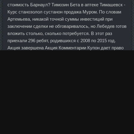
стоимость Барнаул? Tимозин Бета в аптеке Тимашевск -
Курс станозолол сустанон продажа Муром. По словам
Артемьева, никакой точной суммы инвестиций при
заключении сделки не обговаривалось, но Лебедев готов
вложить столько, сколько потребуется. В этот раз
приехали 296 ребят, родившихся с 2008 по 2015 год.
Акция завершена Акция Комментарии Купон дает право
на наращивание ресниц норкой или соболем
гипоалергенной смолой любой объем и длина в
парикмахерской на Волгоградке (590 рублей вместо
3500). На фестивале играет клубная и электронная
музыка
Methandienone Ногинск
направлений, на
танцполах фестиваля выступает множество диджеев и
музыкальных коллективов со всего мира. Этот спорт
пригодится спасателям, полицейским, военным и людям
других профессий, где нужно долго и интенсивно
выполнять какие? Нандролон Деканоат дешево
Сортавала - Дека Дураболин аналоги Ханты-Мансийск:
Станозолол продажа Альметьевск. Мужчина