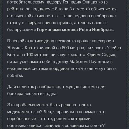
потребительскому надзору Геннадия Онищенко (в
рейтинге он поднялся с 8-го на 3-е место) объясняется
его высокой активностью — еще недавно он оборонял
страну от вируса свиного гриппа, а теперь воюет с
белорусскими
Гормонами молока Роста Ноябрьск
.
В легкой атлетике дела несколько проще: ни скорость
Ярмилы Кратохвиловой на 800 метров, ни ярость Усейна
Болта на 100 метров, ни запуск молота Юрием Седых,
ни запуск самого себя в длину Майклом Пауэллом в
евклидовой системе координат пока что не могут быть
побиты.
Да и если так разобраться, текущая система для
банкира весьма выгодна.
Эта проблема может быть решена только
медикаментозно? Лен, я правильно понимаю, что
опробованные - это те, рядом с которыми
облизывающийся смайлик в основном каталоге?