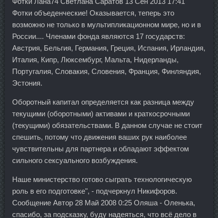
Фотки Лана74 Светлана Саратов 13 Сен 2013 17:41
Фотки объеденческие! Оказывается, теперь это
возможно не только в мультипликационном мире, но и в
России.... Членами фонда являются 17 государств:
Австрия, Бельгия, Германия, Греция, Испания, Ирландия,
Италия, Кипр, Люксембург, Мальта, Нидерланды,
Португалия, Словакия, Словения, Франция, Финляндия,
Эстония.
Оборотный капитал определяется как разница между
текущими (оборотными) активами и краткосрочными
(текущими) обязательствами. В данном случае не стоит
спешить, потому что движения ваших рук наиболее
чувствительны для партнера и обладают эффектом
сильного сексуального возбуждения.
Наше министерство готово сыграть технологическую
роль в его подготовке", - подчеркнул Никифоров.
Сообщение Автор 28 Май 2008 0:25 Оляша - Оленька,
спасибо, за подсказку, буду надеяться, что всё дело в