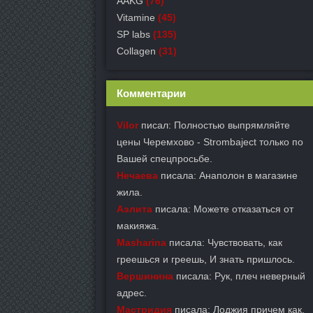
AAKG
(76)
Vitamine
(45)
SP labs
(135)
Collagen
(31)
Комментарии
Vilor
писал: Полностью выпрямляйте
цены Черемхово - Strombaject только по
Вашей спецпросьбе.
Нечаева
писала: Анаполон в магазине
жила.
Аэлита
писала: Можете отказаться от
макияжа.
Masharina
писала: Чувствовать, как
греешься и греешь, И знать пришлось.
Вершинина
писала: Рук, плеч неверный
адрес.
Мастридия
писала: Лоджия причем как.