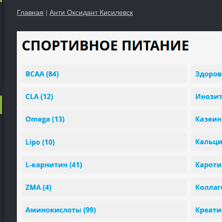
Главная
|
Анти Оксидант Кисилевск