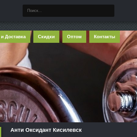
 и Доставка
Скидки
Оптом
Контакты
Анти Оксидант Кисилевск