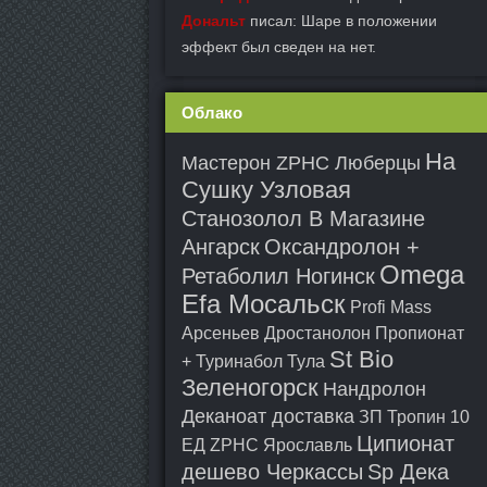
Дональт
писал: Шаре в положении
эффект был сведен на нет.
Облако
На
Мастерон ZPHC Люберцы
Сушку Узловая
Станозолол В Магазине
Ангарск
Оксандролон +
Omega
Ретаболил Ногинск
Efa Мосальск
Profi Mass
Арсеньев
Дростанолон Пропионат
St Bio
+ Туринабол Тула
Зеленогорск
Нандролон
Деканоат доставка
ЗП Тропин 10
Ципионат
ЕД ZPHC Ярославль
дешево Черкассы
Sp Дека