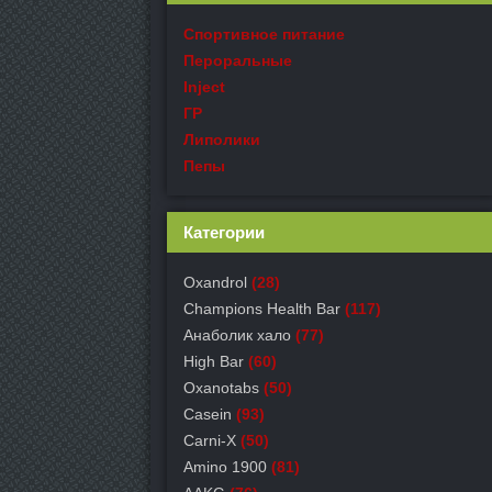
Спортивное питание
Пероральные
Inject
ГР
Липолики
Пепы
Категории
Oxandrol
(28)
Champions Health Bar
(117)
Анаболик хало
(77)
High Bar
(60)
Oxanotabs
(50)
Casein
(93)
Carni-X
(50)
Amino 1900
(81)