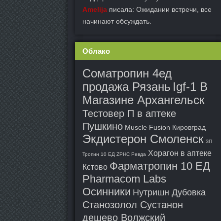
Amelija
писала: Ожидании встречи, все
начинают обсуждать.
Облако
Cоматропин 4ед
продажа Рязань
Igf-1 В
Магазине Архангельск
Тестовер П в аптеке
Пушкино
Muscle Fusion Кировград
Экдистерон Смоленск
ЗП
Хорагон в аптеке
Тропин 10 ЕД ZPHC Ревда
Фарматропин 10 ЕД
Кстово
Pharmacom Labs
Осинники
Нутришн Дубовка
Станозолол Сустанон
дешево Волжский