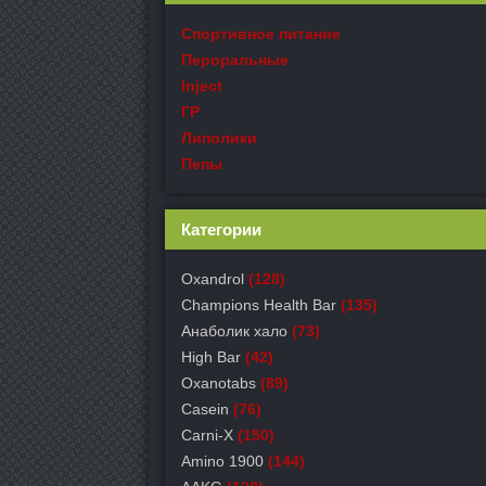
Спортивное питание
Пероральные
Inject
ГР
Липолики
Пепы
Категории
Oxandrol
(128)
Champions Health Bar
(135)
Анаболик хало
(73)
High Bar
(42)
Oxanotabs
(89)
Casein
(76)
Carni-X
(150)
Amino 1900
(144)