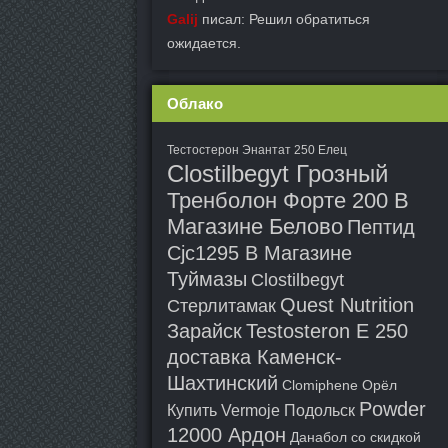
Galij
писал: Решил обратиться
ожидается.
Облако
Тестостерон Энантат 250 Елец
Clostilbegyt Грозный
Тренболон Форте 200 В
Магазине Белово
Пептид
Cjc1295 В Магазине
Туймазы
Clostilbegyt
Quest Nutrition
Стерлитамак
Зарайск
Testosteron E 250
доставка Каменск-
Шахтинский
Clomiphene Орёл
Powder
Купить Vermoje Подольск
12000 Ардон
Данабол со скидкой