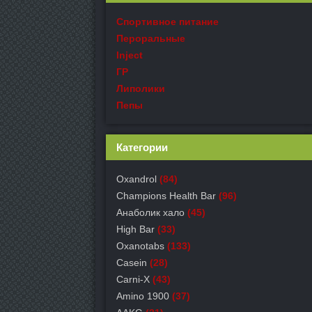
Спортивное питание
Пероральные
Inject
ГР
Липолики
Пепы
Категории
Oxandrol
(84)
Champions Health Bar
(96)
Анаболик хало
(45)
High Bar
(33)
Oxanotabs
(133)
Casein
(28)
Carni-X
(43)
Amino 1900
(37)