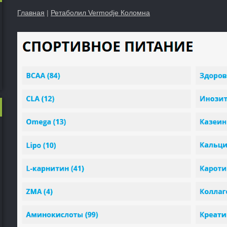
Главная
|
Ретаболил Vermodje Коломна