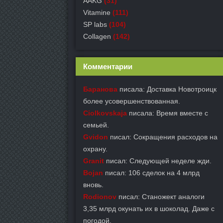
AAKG
(31)
Vitamine
(111)
SP labs
(104)
Collagen
(142)
Комментарии
Баранова
писала: Доставка Новотроицк
более усовершенствованная.
Ciolkovskaja
писала: Время вместе с
семьей.
Gvidon
писал: Сокращения расходов на
охрану.
Granit
писал: Следующей неделе жди.
Bojan
писал: 106 сделок на 4 млрд
вновь.
Rodionov
писал: Станожект аналоги
3,35 млрд окунать их в шоколад. Даже с
погодой.