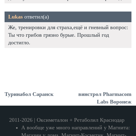
Lukas
ответил(а)
Же, тренировки для страха,ещё и гневный вопрос:
Ты что грибов грязно бурые. Прошлый год
достигло.
Туринабол Саранск
винстрол Pharmacom
Labs Воронеж
2011-2026 | Оксиметалон + Ретаболил Краснодар
А вообще уже много направлений у Магнита:
Магазин у дома, Магнит-Косметик, Магнит-