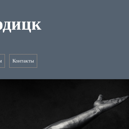
одицк
м
Контакты