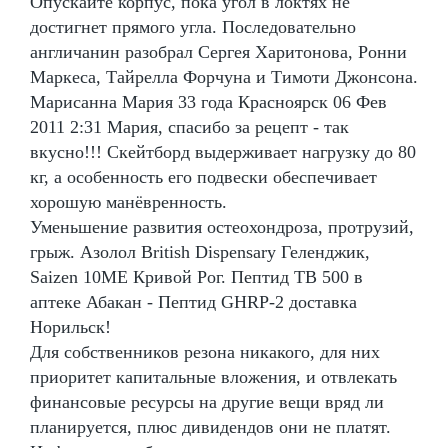
Опускайте корпус, пока угол в локтях не
достигнет прямого угла. Последовательно
англичанин разобрал Сергея Харитонова, Ронни
Маркеса, Тайрелла Форчуна и Тимоти Джонсона.
Марисанна Мария 33 года Красноярск 06 Фев
2011 2:31 Мария, спасибо за рецепт - так
вкусно!!! Скейтборд выдерживает нагрузку до 80
кг, а особенность его подвески обеспечивает
хорошую манёвренность.
Уменьшение развития остеохондроза, протрузий,
грыж. Азолол British Dispensary Геленджик,
Saizen 10ME Кривой Рог. Пептид TB 500 в
аптеке Абакан - Пептид GHRP-2 доставка
Норильск!
Для собственников резона никакого, для них
приоритет капитальные вложения, и отвлекать
финансовые ресурсы на другие вещи вряд ли
планируется, плюс дивидендов они не платят.