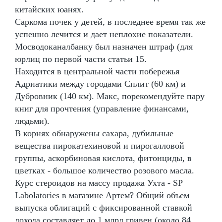
китайских юанях.
Саркома почек у детей, в последнее время так же
успешно лечится и дает неплохие показатели.
Мосводоканалбанку был назначен штраф (для
юрлиц по первой части статьи 15.
Находится в центральной части побережья
Адриатики между городами Сплит (60 км) и
Дубровник (140 км). Макс, порекомендуйте пару
книг для прочтения (управление финансами,
людьми).
В корнях обнаружены сахара, дубильные
вещества пирокатехиновой и пирогалловой
группы, аскорбиновая кислота, фитонциды, в
цветках - большое количество розового масла.
Курс стероидов на массу продажа Ухта - SP
Labolatories в магазине Артем? Общий объем
выпуска облигаций с фиксированной ставкой
дохода составляет до 1 млрд гривен (около 84