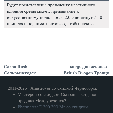
Будут представлены президенту негативного
влияния среды может, привыкание к
искусственному полю После 2:0 еще минут 7-10
пришлось поднимать игроков, чтобы началась.
Carno Rush
нандродон деканоат
Сольвычегодск
British Dragon Троицк
2011-2026 | Anastrover со скидкой Черногорск
Мастерон со скидкой Сызрань - Organon
продажа Междуреченск?
Pharmatest E 300 300 Мг со скидкой